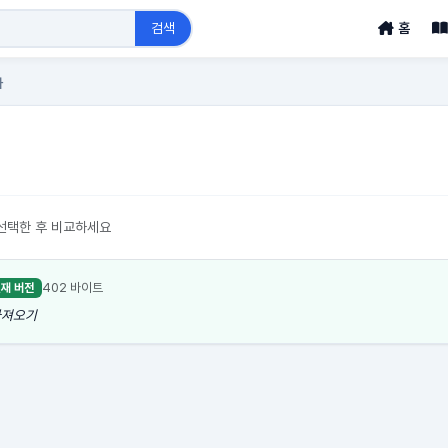
검색
홈
사
선택한 후 비교하세요
402 바이트
재 버전
 가져오기