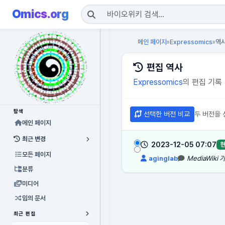
Omics.org
메인 페이지
Expressomics
역
»
»
편집 역사
Expressomics
의 편집 기록
탐색
선택한 버전 비교
두 버전을 
메인 페이지
최근 변경
2023-12-05 07:07
현
모든 페이지
aginglab
MediaWiki
분류
미디어
임의 문서
최근 편집