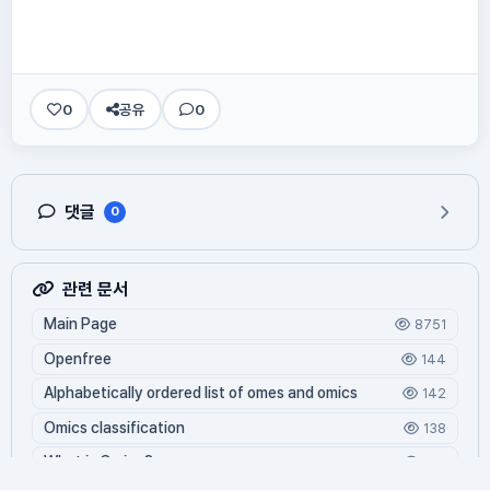
0
공유
0
댓글
0
관련 문서
Main Page
8751
Openfree
144
Alphabetically ordered list of omes and omics
142
Omics classification
138
What is Oming?
128