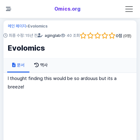
Omics.org
메인 페이지
Evolomics
»
0
점
최종 수정: 15년 전
aginglab
40 조회
(
0
명)
Evolomics
문서
역사
I thought finding this would be so ardouus but its a
breeze!