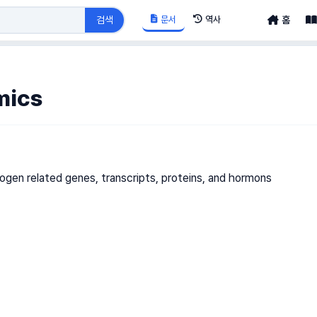
문서
역사
검색
홈
mics
ogen related genes, transcripts, proteins, and hormons