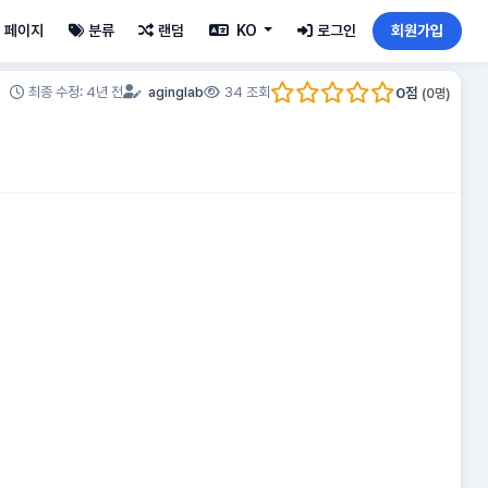
페이지
분류
랜덤
KO
로그인
회원가입
0
점
최종 수정: 4년 전
aginglab
34 조회
(
0
명)