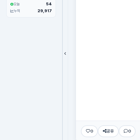
54
오늘
29,917
누적
0
공유
0