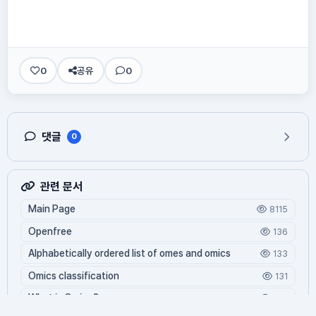
0
공유
0
댓글
0
관련 문서
Main Page
8115
Openfree
136
Alphabetically ordered list of omes and omics
133
Omics classification
131
What is Oming?
122