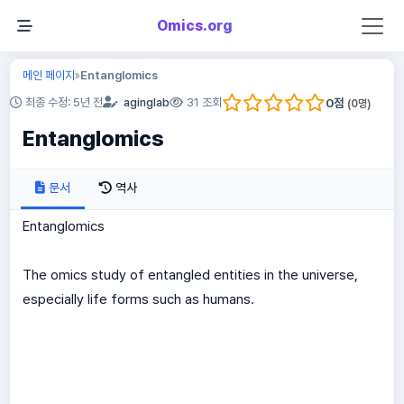
Omics.org
메인 페이지
Entanglomics
»
0
점
최종 수정: 5년 전
aginglab
31 조회
(
0
명)
Entanglomics
문서
역사
Entanglomics
The omics study of entangled entities in the universe,
especially life forms such as humans.