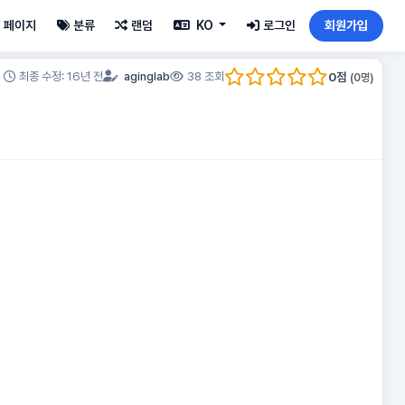
페이지
분류
랜덤
KO
로그인
회원가입
0
점
최종 수정: 16년 전
aginglab
38 조회
(
0
명)