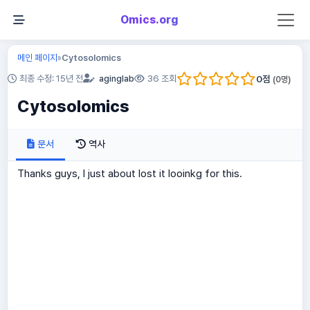
Omics.org
메인 페이지
Cytosolomics
»
0
점
최종 수정: 15년 전
aginglab
36 조회
(
0
명)
Cytosolomics
문서
역사
Thanks guys, I just about lost it looinkg for this.