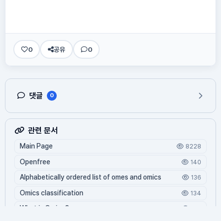
0
공유
0
댓글
0
관련 문서
Main Page
8228
Openfree
140
Alphabetically ordered list of omes and omics
136
Omics classification
134
What is Oming?
123