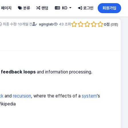
페이지
분류
랜덤
KO
로그인
회원가입
0
점
최종 수정: 10개월 전
aginglab
43 조회
(
0
명)
h
feedback loops
and information processing.
ck
and
recursion
, where the effects of a
system
's
ikipedia