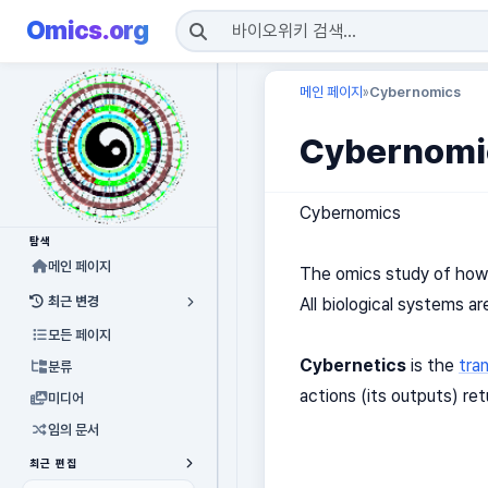
Omics.org
메인 페이지
Cybernomics
»
Cybernomi
Cybernomics
탐색
메인 페이지
The omics study of how 
최근 변경
All biological systems a
모든 페이지
Cybernetics
is the
tran
분류
actions (its outputs) re
미디어
임의 문서
최근 편집