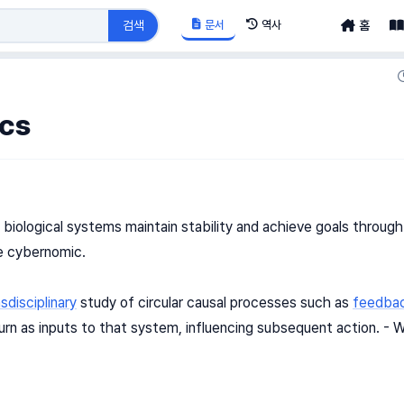
문서
역사
검색
홈
cs
biological systems maintain stability and achieve goals throug
re cybernomic.
sdisciplinary
study of circular causal processes such as
feedba
turn as inputs to that system, influencing subsequent action. - W