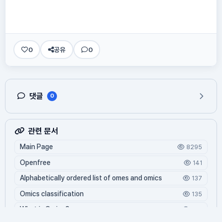
0
공유
0
댓글
0
관련 문서
Main Page
8295
Openfree
141
Alphabetically ordered list of omes and omics
137
Omics classification
135
What is Oming?
124