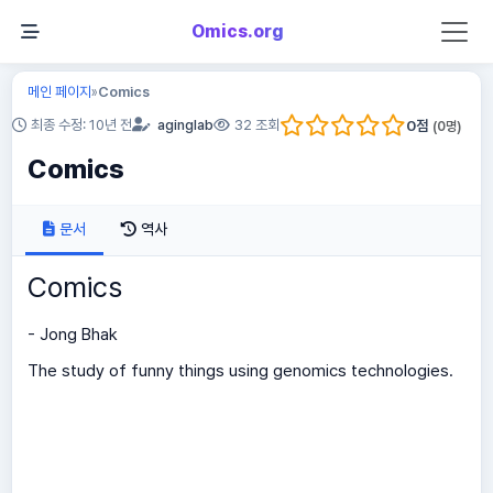
Omics.org
메인 페이지
Comics
»
0
점
최종 수정: 10년 전
aginglab
32 조회
(
0
명)
Comics
문서
역사
Comics
- Jong Bhak
The study of funny things using genomics technologies.