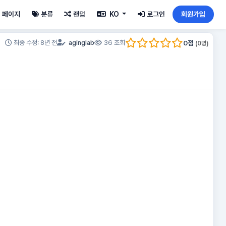
페이지
분류
랜덤
KO
로그인
회원가입
0
점
최종 수정: 8년 전
aginglab
36 조회
(
0
명)