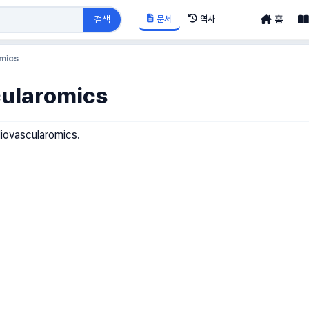
문서
역사
검색
홈
mics
cularomics
iovascularomics.