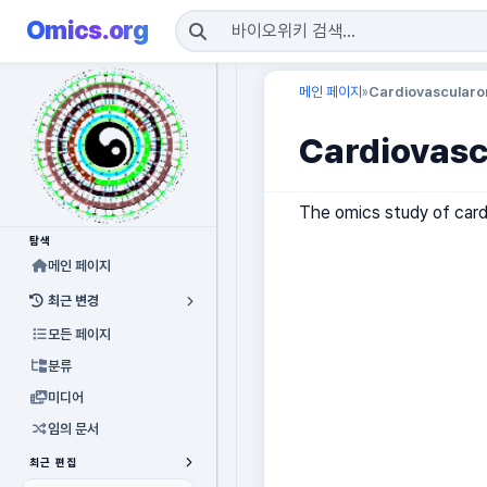
Omics.org
메인 페이지
Cardiovascularo
»
Cardiovas
The omics study of card
탐색
메인 페이지
최근 변경
모든 페이지
분류
미디어
임의 문서
최근 편집