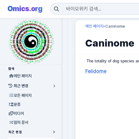
Omics.org
메인 페이지
Caninome
»
Caninome
The totality of dog species a
탐색
Felidome
메인 페이지
최근 변경
모든 페이지
분류
미디어
임의 문서
최근 편집