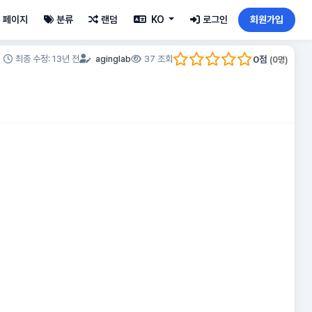
페이지
분류
랜덤
KO
로그인
회원가입
0
점
최종 수정: 13년 전
aginglab
37 조회
(
0
명)