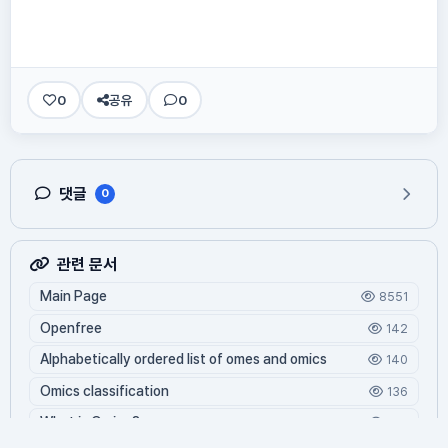
0
공유
0
댓글
0
관련 문서
Main Page
8551
Openfree
142
Alphabetically ordered list of omes and omics
140
Omics classification
136
What is Oming?
125