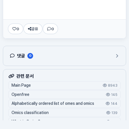
0
공유
0
댓글
0
관련 문서
Main Page
8943
Openfree
145
Alphabetically ordered list of omes and omics
144
Omics classification
139
What is Oming?
129