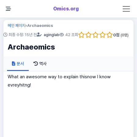
Omics.org
메인 페이지
Archaeomics
»
0
점
최종 수정: 15년 전
aginglab
42 조회
(
0
명)
Archaeomics
문서
역사
What an awesome way to explain thisnow I know
evreyhitng!