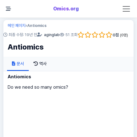
Omics.org
메인 페이지
Antiomics
»
0
점
최종 수정: 19년 전
aginglab
51 조회
(
0
명)
Antiomics
문서
역사
Antiomics
Do we need so many omics?