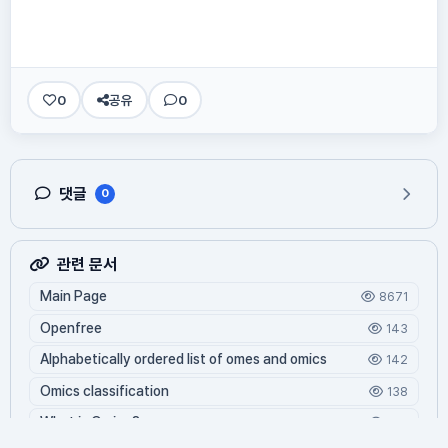
0
공유
0
댓글
0
관련 문서
Main Page
8671
Openfree
143
Alphabetically ordered list of omes and omics
142
Omics classification
138
What is Oming?
126