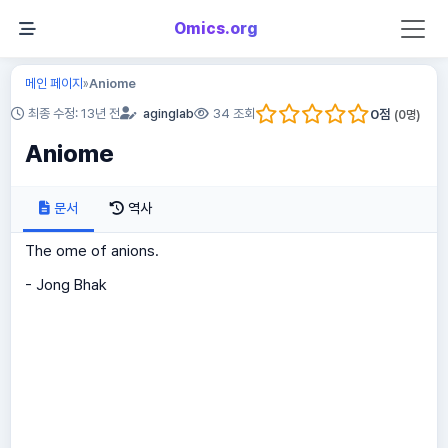
Omics.org
메인 페이지
Aniome
»
0
점
최종 수정: 13년 전
aginglab
34 조회
(
0
명)
Aniome
문서
역사
The ome of anions.
- Jong Bhak