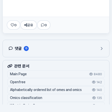
0
공유
0
댓글
0
관련 문서
Main Page
8480
Openfree
142
Alphabetically ordered list of omes and omics
140
Omics classification
135
What is Oming?
125