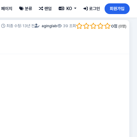
페이지
분류
랜덤
KO
로그인
회원가입
0
점
최종 수정: 13년 전
aginglab
39 조회
(
0
명)