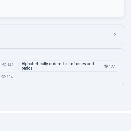
Alphabetically ordered list of omes and
141
137
omics
124
© 2026 바이오위키. All rights reserved.
Omics.org — 생명과학 위키