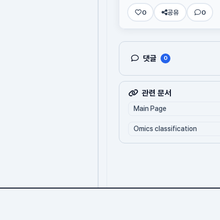
0
공유
0
댓글
0
관련 문서
Main Page
Omics classification
Omics.org