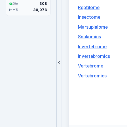
308
오늘
Reptilome
30,076
누적
Insectome
Marsupialome
Snakomics
Invertebrome
Invertebromics
Vertebrome
Vertebromics