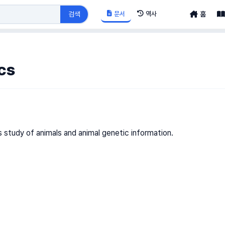
문서
역사
검색
홈
cs
 study of animals and animal genetic information.