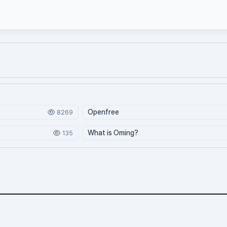
Openfree
8269
What is Oming?
135