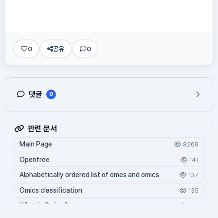
0
공유
0
댓글
0
관련 문서
Main Page
8269
Openfree
141
Alphabetically ordered list of omes and omics
137
Omics classification
135
What is Oming?
124