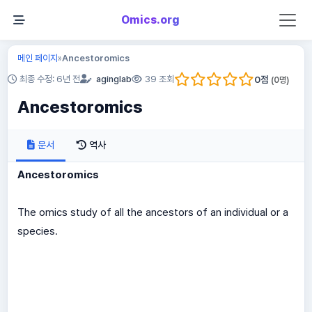
Omics.org
메인 페이지
Ancestoromics
»
0
점
최종 수정: 6년 전
aginglab
39 조회
(
0
명)
Ancestoromics
문서
역사
Ancestoromics
The omics study of all the ancestors of an individual or a
species.