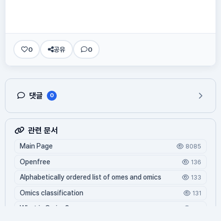
0
공유
0
댓글
0
관련 문서
Main Page
8085
Openfree
136
Alphabetically ordered list of omes and omics
133
Omics classification
131
What is Oming?
119