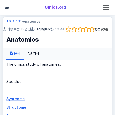
Omics.org
메인 페이지
Anatomics
»
0
점
최종 수정: 13년 전
aginglab
40 조회
(
0
명)
Anatomics
문서
역사
The omics study of anatomes.
See also
Systeome
Structome