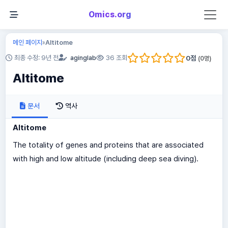
Omics.org
메인 페이지
Altitome
»
0
점
최종 수정: 9년 전
aginglab
36 조회
(
0
명)
Altitome
문서
역사
Altitome
The totality of genes and proteins that are associated
with high and low altitude (including deep sea diving).