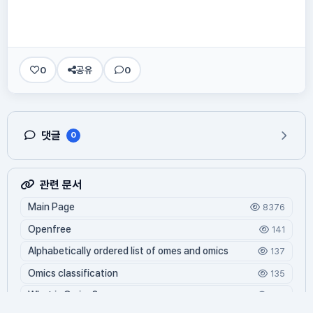
0
공유
0
댓글
0
관련 문서
Main Page
8376
Openfree
141
Alphabetically ordered list of omes and omics
137
Omics classification
135
What is Oming?
124