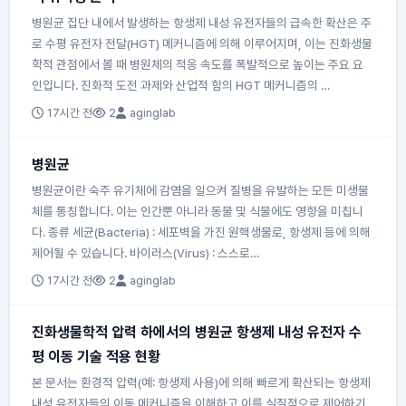
병원균 집단 내에서 발생하는 항생제 내성 유전자들의 급속한 확산은 주
로 수평 유전자 전달(HGT) 메커니즘에 의해 이루어지며, 이는 진화생물
학적 관점에서 볼 때 병원체의 적응 속도를 폭발적으로 높이는 주요 요
인입니다. 진화적 도전 과제와 산업적 함의 HGT 메커니즘의 …
17시간 전
2
aginglab
병원균
병원균이란 숙주 유기체에 감염을 일으켜 질병을 유발하는 모든 미생물
체를 통칭합니다. 이는 인간뿐 아니라 동물 및 식물에도 영향을 미칩니
다. 종류 세균(Bacteria) : 세포벽을 가진 원핵생물로, 항생제 등에 의해
제어될 수 있습니다. 바이러스(Virus) : 스스로…
17시간 전
2
aginglab
진화생물학적 압력 하에서의 병원균 항생제 내성 유전자 수
평 이동 기술 적용 현황
본 문서는 환경적 압력(예: 항생제 사용)에 의해 빠르게 확산되는 항생제
내성 유전자들의 이동 메커니즘을 이해하고 이를 실질적으로 제어하기